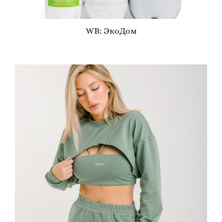
WB: ЭкоДом