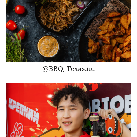
@BBQ_Texas.uu