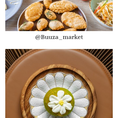
@Buuza_market