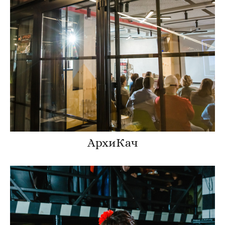
АрхиКач